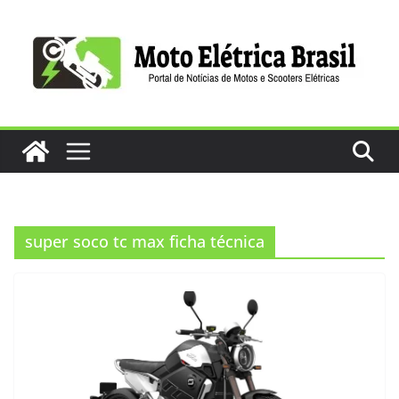
Pular
para
o
conteúdo
super soco tc max ficha técnica