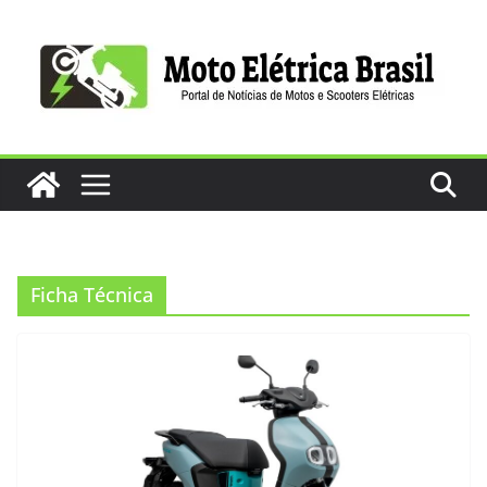
Pular
para
o
conteúdo
Ficha Técnica