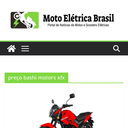
Pular
para
o
conteúdo
preço bashi motors xfx