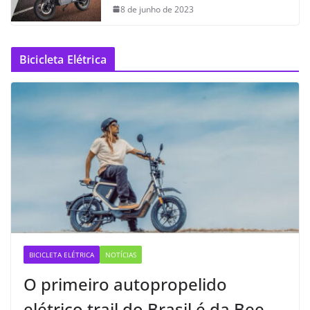
8 de junho de 2023
Bicicleta Elétrica
BICICLETA ELÉTRICA
NOTÍCIAS
O primeiro autopropelido
elétrico trail do Brasil é da Bee —