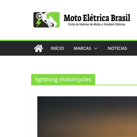
Pular
para
o
conteúdo
INÍCIO
MARCAS
NOTÍCIAS
lightning motorcycles