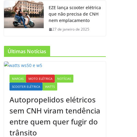
EZE lança scooter elétrica
que não precisa de CNH
nem emplacamento
27 de janeiro de 2025
Últimas Notícias
MARCAS
MOTO ELÉTRICA
NOTÍCIAS
SCOOTER ELÉTRICA
WATTS
Autopropelidos elétricos
sem CNH viram tendência
entre quem quer fugir do
trânsito