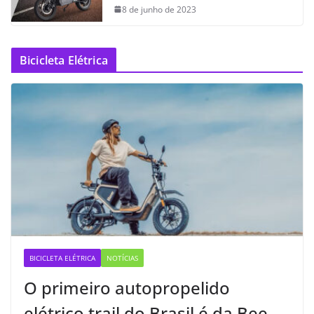
8 de junho de 2023
Bicicleta Elétrica
BICICLETA ELÉTRICA
NOTÍCIAS
O primeiro autopropelido
elétrico trail do Brasil é da Bee —