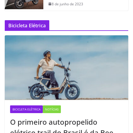
8 de junho de 2023
Bicicleta Elétrica
BICICLETA ELÉTRICA
NOTÍCIAS
O primeiro autopropelido
elétrico trail do Brasil é da Bee —