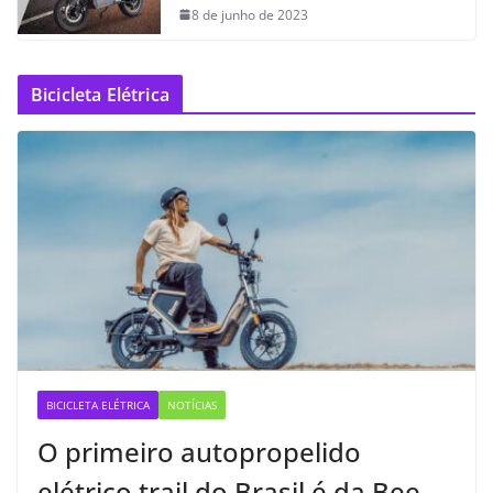
8 de junho de 2023
Bicicleta Elétrica
BICICLETA ELÉTRICA
NOTÍCIAS
O primeiro autopropelido
elétrico trail do Brasil é da Bee —