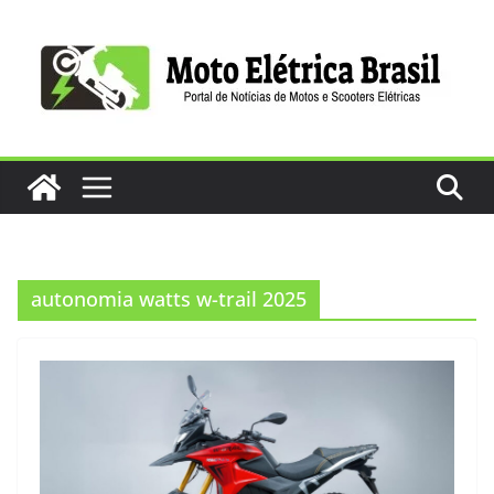
Pular
para
o
conteúdo
autonomia watts w-trail 2025