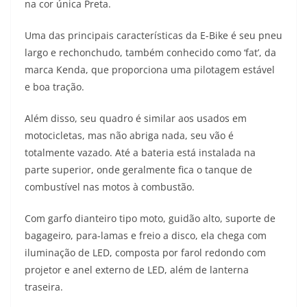
p
m
g
o
n
na cor única Preta.
p
er
o
k
Uma das principais características da E-Bike é seu pneu
k
largo e rechonchudo, também conhecido como ‘fat’, da
marca Kenda, que proporciona uma pilotagem estável
e boa tração.
Além disso, seu quadro é similar aos usados em
motocicletas, mas não abriga nada, seu vão é
totalmente vazado. Até a bateria está instalada na
parte superior, onde geralmente fica o tanque de
combustível nas motos à combustão.
Com garfo dianteiro tipo moto, guidão alto, suporte de
bagageiro, para-lamas e freio a disco, ela chega com
iluminação de LED, composta por farol redondo com
projetor e anel externo de LED, além de lanterna
traseira.