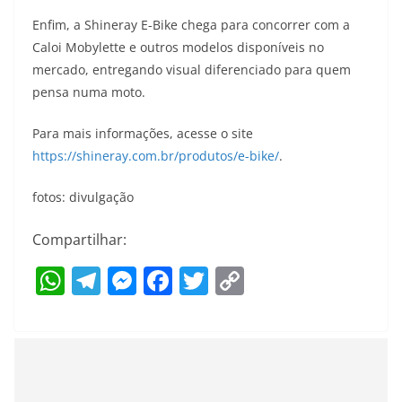
Enfim, a Shineray E-Bike chega para concorrer com a
Caloi Mobylette e outros modelos disponíveis no
mercado, entregando visual diferenciado para quem
pensa numa moto.
Para mais informações, acesse o site
https://shineray.com.br/produtos/e-bike/
.
fotos: divulgação
Compartilhar:
W
T
M
F
T
C
h
el
e
a
w
o
at
e
ss
c
itt
p
s
gr
e
e
er
y
A
a
n
b
Li