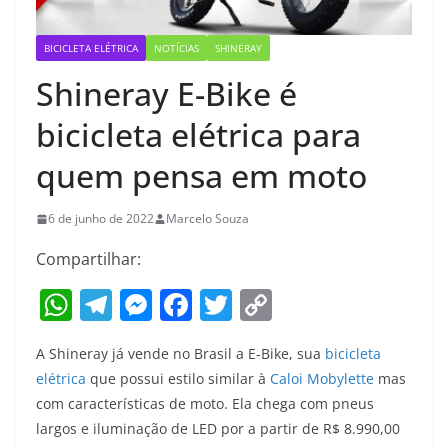
BICICLETA ELÉTRICA
NOTÍCIAS
SHINERAY
Shineray E-Bike é
bicicleta elétrica para
quem pensa em moto
6 de junho de 2022
Marcelo Souza
Compartilhar:
W
T
M
F
T
C
h
el
e
a
w
o
A Shineray já vende no Brasil a E-Bike, sua
bicicleta
at
e
ss
c
itt
p
elétrica
que possui estilo similar à
Caloi Mobylette
mas
s
gr
e
e
er
y
com características de moto. Ela chega com pneus
A
a
n
b
Li
largos e iluminação de LED por a partir de R$ 8.990,00