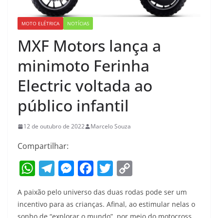
MOTO ELÉTRICA
NOTÍCIAS
MXF Motors lança a
minimoto Ferinha
Electric voltada ao
público infantil
12 de outubro de 2022
Marcelo Souza
Compartilhar:
W
T
M
F
T
C
h
el
e
a
w
o
A paixão pelo universo das duas rodas pode ser um
at
e
ss
c
itt
p
incentivo para as crianças. Afinal, ao estimular nelas o
s
gr
e
e
er
y
sonho de “explorar o mundo”, por meio do motocross,