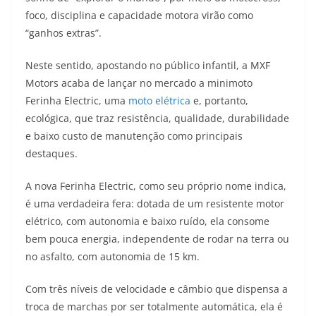
A
a
n
b
Li
foco, disciplina e capacidade motora virão como
p
m
g
o
n
“ganhos extras”.
p
er
o
k
Neste sentido, apostando no público infantil, a MXF
k
Motors acaba de lançar no mercado a minimoto
Ferinha Electric, uma
moto elétrica
e, portanto,
ecológica, que traz resistência, qualidade, durabilidade
e baixo custo de manutenção como principais
destaques.
A nova Ferinha Electric, como seu próprio nome indica,
é uma verdadeira fera: dotada de um resistente motor
elétrico, com autonomia e baixo ruído, ela consome
bem pouca energia, independente de rodar na terra ou
no asfalto, com autonomia de 15 km.
Com três níveis de velocidade e câmbio que dispensa a
troca de marchas por ser totalmente automática, ela é