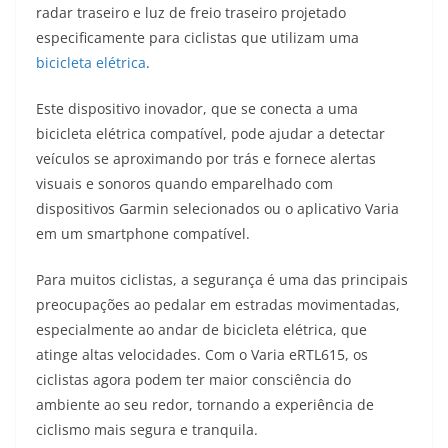
at
e
ss
c
itt
p
radar traseiro e luz de freio traseiro projetado
s
gr
e
e
er
y
especificamente para ciclistas que utilizam uma
A
a
n
b
Li
bicicleta elétrica
.
p
m
g
o
n
Este dispositivo inovador, que se conecta a uma
p
er
o
k
bicicleta elétrica compatível, pode ajudar a detectar
k
veículos se aproximando por trás e fornece alertas
visuais e sonoros quando emparelhado com
dispositivos Garmin selecionados ou o aplicativo Varia
em um smartphone compatível.
Para muitos ciclistas, a segurança é uma das principais
preocupações ao pedalar em estradas movimentadas,
especialmente ao andar de bicicleta elétrica, que
atinge altas velocidades. Com o Varia eRTL615, os
ciclistas agora podem ter maior consciência do
ambiente ao seu redor, tornando a experiência de
ciclismo mais segura e tranquila.