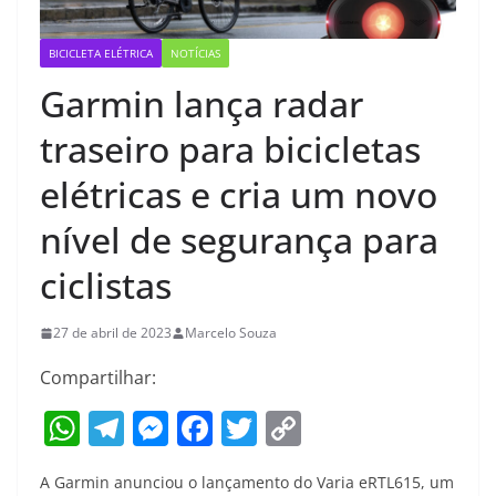
BICICLETA ELÉTRICA
NOTÍCIAS
Garmin lança radar
traseiro para bicicletas
elétricas e cria um novo
nível de segurança para
ciclistas
27 de abril de 2023
Marcelo Souza
Compartilhar:
W
T
M
F
T
C
h
el
e
a
w
o
A Garmin anunciou o lançamento do Varia eRTL615, um