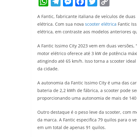
W
T
M
F
T
C
h
el
e
a
w
o
A Fantic, fabricante italiana de veículos de du
at
e
ss
c
itt
p
elétrica. Com sua nova
scooter elétrica
Fantic Is
s
gr
e
e
er
y
elétrica, em contraste aos modelos anteriores 
A
a
n
b
Li
A Fantic Issimo City 2023 vem em duas versões,
p
m
g
o
n
motor elétrico oferece até 3 kW de potência máxi
p
er
o
k
atingindo até 65 km/h. Isso torna a scooter id
k
da cidade.
A autonomia da Fantic Issimo City é uma das ca
bateria de 2,2 kWh de fábrica, a scooter pode s
proporcionando uma autonomia de mais de 140 
Outro destaque é o peso leve da scooter, com me
da marca. A Fantic especifica 79 quilos para o v
em um total de apenas 91 quilos.