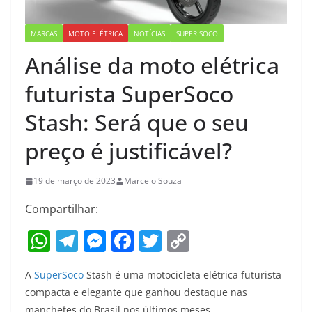
MARCAS
MOTO ELÉTRICA
NOTÍCIAS
SUPER SOCO
Análise da moto elétrica
futurista SuperSoco
Stash: Será que o seu
preço é justificável?
19 de março de 2023
Marcelo Souza
Compartilhar:
W
T
M
F
T
C
h
el
e
a
w
o
A
SuperSoco
Stash é uma motocicleta elétrica futurista
at
e
ss
c
itt
p
compacta e elegante que ganhou destaque nas
s
gr
e
e
er
y
manchetes do Brasil nos últimos meses,