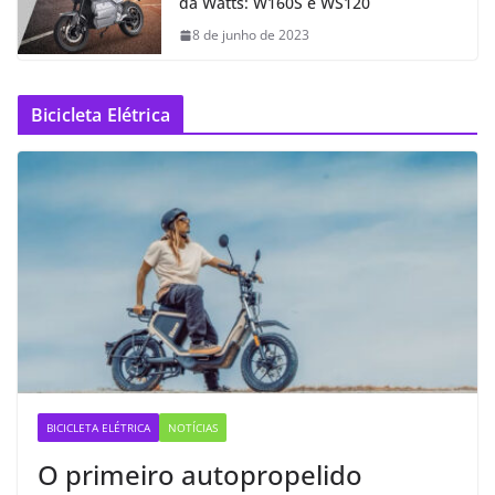
da Watts: W160S e WS120
8 de junho de 2023
Bicicleta Elétrica
BICICLETA ELÉTRICA
NOTÍCIAS
O primeiro autopropelido