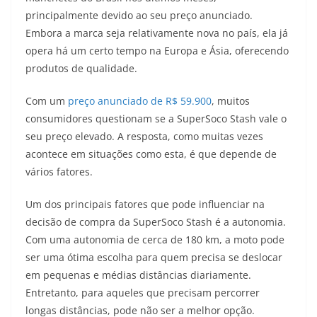
A
a
n
b
Li
principalmente devido ao seu preço anunciado.
p
m
g
o
n
Embora a marca seja relativamente nova no país, ela já
opera há um certo tempo na Europa e Ásia, oferecendo
p
er
o
k
produtos de qualidade.
k
Com um
preço anunciado de R$ 59.900
, muitos
consumidores questionam se a SuperSoco Stash vale o
seu preço elevado. A resposta, como muitas vezes
acontece em situações como esta, é que depende de
vários fatores.
Um dos principais fatores que pode influenciar na
decisão de compra da SuperSoco Stash é a autonomia.
Com uma autonomia de cerca de 180 km, a moto pode
ser uma ótima escolha para quem precisa se deslocar
em pequenas e médias distâncias diariamente.
Entretanto, para aqueles que precisam percorrer
longas distâncias, pode não ser a melhor opção.