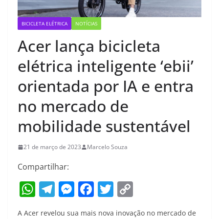
BICICLETA ELÉTRICA
NOTÍCIAS
Acer lança bicicleta
elétrica inteligente ‘ebii’
orientada por IA e entra
no mercado de
mobilidade sustentável
21 de março de 2023
Marcelo Souza
Compartilhar:
W
T
M
F
T
C
h
el
e
a
w
o
A Acer revelou sua mais nova inovação no mercado de