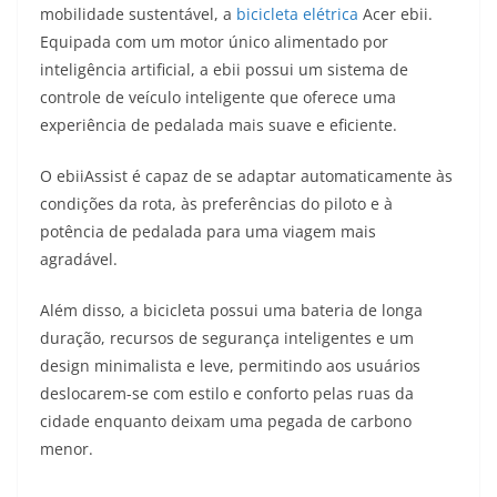
at
e
ss
c
itt
p
mobilidade sustentável, a
bicicleta elétrica
Acer ebii.
s
gr
e
e
er
y
Equipada com um motor único alimentado por
A
a
n
b
Li
inteligência artificial, a ebii possui um sistema de
p
m
g
o
n
controle de veículo inteligente que oferece uma
experiência de pedalada mais suave e eficiente.
p
er
o
k
k
O ebiiAssist é capaz de se adaptar automaticamente às
condições da rota, às preferências do piloto e à
potência de pedalada para uma viagem mais
agradável.
Além disso, a bicicleta possui uma bateria de longa
duração, recursos de segurança inteligentes e um
design minimalista e leve, permitindo aos usuários
deslocarem-se com estilo e conforto pelas ruas da
cidade enquanto deixam uma pegada de carbono
menor.