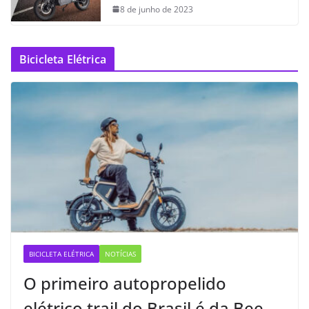
8 de junho de 2023
Bicicleta Elétrica
BICICLETA ELÉTRICA
NOTÍCIAS
O primeiro autopropelido
elétrico trail do Brasil é da Bee —