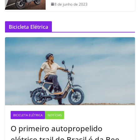
8 de junho de 2023
Bicicleta Elétrica
BICICLETA ELÉTRICA
NOTÍCIAS
O primeiro autopropelido
elétrico trail do Brasil é da Bee —