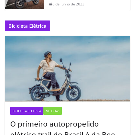
8 de junho de 2023
Bicicleta Elétrica
BICICLETA ELÉTRICA
NOTÍCIAS
O primeiro autopropelido
elétrico trail do Brasil é da Bee —