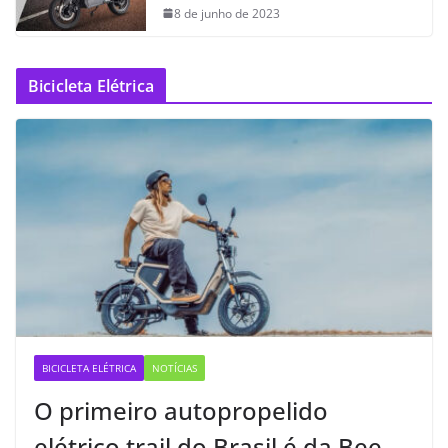
8 de junho de 2023
Bicicleta Elétrica
BICICLETA ELÉTRICA
NOTÍCIAS
O primeiro autopropelido
elétrico trail do Brasil é da Bee —