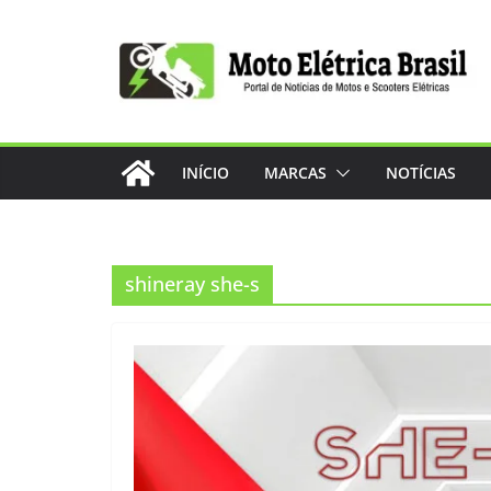
Pular
para
o
conteúdo
INÍCIO
MARCAS
NOTÍCIAS
shineray she-s