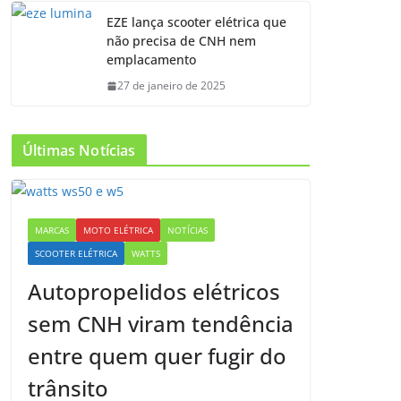
EZE lança scooter elétrica que
não precisa de CNH nem
emplacamento
27 de janeiro de 2025
Últimas Notícias
MARCAS
MOTO ELÉTRICA
NOTÍCIAS
SCOOTER ELÉTRICA
WATTS
Autopropelidos elétricos
sem CNH viram tendência
entre quem quer fugir do
trânsito