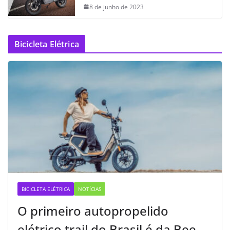
8 de junho de 2023
Bicicleta Elétrica
BICICLETA ELÉTRICA
NOTÍCIAS
O primeiro autopropelido
elétrico trail do Brasil é da Bee —