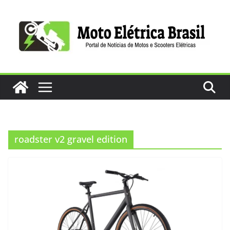
Pular
para
o
conteúdo
roadster v2 gravel edition