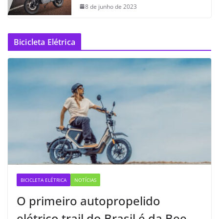
8 de junho de 2023
Bicicleta Elétrica
BICICLETA ELÉTRICA
NOTÍCIAS
O primeiro autopropelido
elétrico trail do Brasil é da Bee —