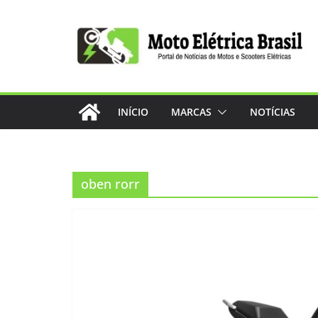
Pular
para
o
conteúdo
INÍCIO
MARCAS
NOTÍCIAS
oben rorr