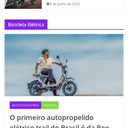
8 de junho de 2023
Bicicleta Elétrica
BICICLETA ELÉTRICA
NOTÍCIAS
O primeiro autopropelido
elétrico trail do Brasil é da Bee —