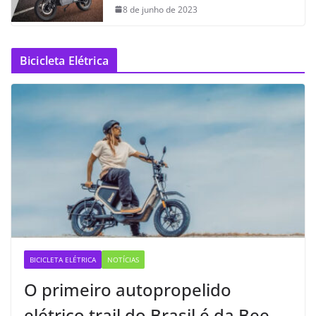
8 de junho de 2023
Bicicleta Elétrica
BICICLETA ELÉTRICA
NOTÍCIAS
O primeiro autopropelido
elétrico trail do Brasil é da Bee —