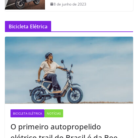
8 de junho de 2023
Bicicleta Elétrica
BICICLETA ELÉTRICA
NOTÍCIAS
O primeiro autopropelido
elétrico trail do Brasil é da Bee —