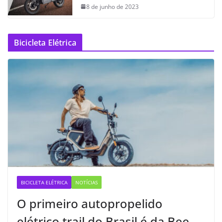
8 de junho de 2023
Bicicleta Elétrica
BICICLETA ELÉTRICA
NOTÍCIAS
O primeiro autopropelido
elétrico trail do Brasil é da Bee —