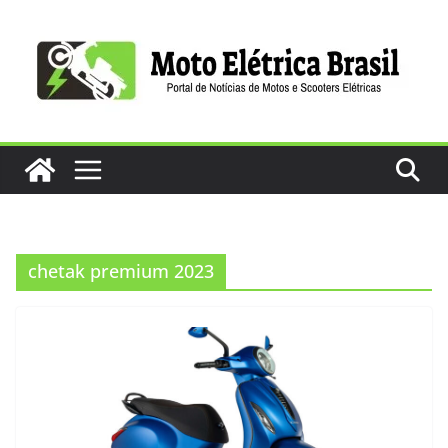
Pular
para
o
conteúdo
chetak premium 2023