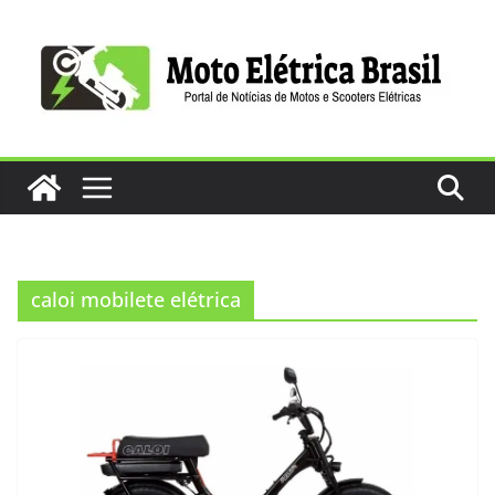
Pular
para
o
conteúdo
caloi mobilete elétrica