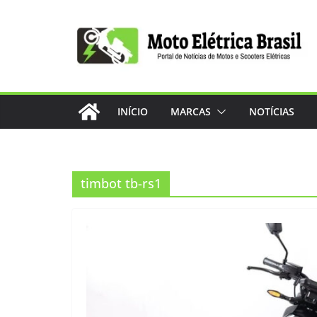
Pular
para
o
conteúdo
INÍCIO
MARCAS
NOTÍCIAS
timbot tb-rs1