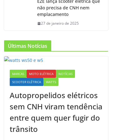
EZE lança scooter elétrica que
não precisa de CNH nem
emplacamento
27 de janeiro de 2025
Últimas Notícias
MARCAS
MOTO ELÉTRICA
NOTÍCIAS
SCOOTER ELÉTRICA
WATTS
Autopropelidos elétricos
sem CNH viram tendência
entre quem quer fugir do
trânsito