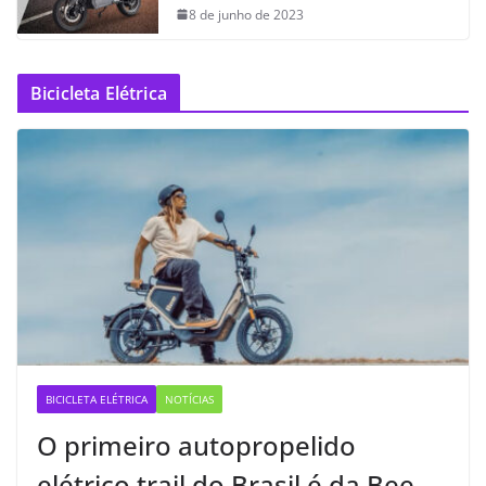
8 de junho de 2023
Bicicleta Elétrica
BICICLETA ELÉTRICA
NOTÍCIAS
O primeiro autopropelido
elétrico trail do Brasil é da Bee —