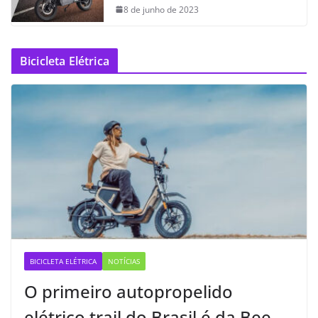
8 de junho de 2023
Bicicleta Elétrica
BICICLETA ELÉTRICA
NOTÍCIAS
O primeiro autopropelido
elétrico trail do Brasil é da Bee —